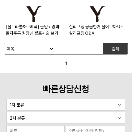
[울트라콜&주베룩] 눈밑고랑과
실리프팅 궁금한거 물어보아요~
팔자주름 원장님 셀프시술 보기
실리프팅 Q&A
검색
1
빠른상담신청