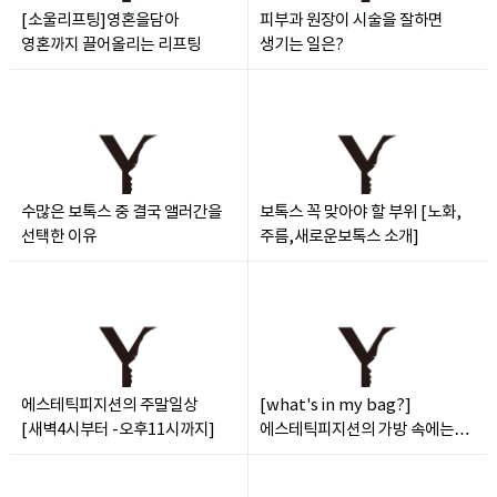
[소울리프팅]영혼을담아
피부과 원장이 시술을 잘하면
영혼까지 끌어올리는 리프팅
생기는 일은?
수많은 보톡스 중 결국 앨러간을
보톡스 꼭 맞아야 할 부위 [노화,
선택한 이유
주름,새로운보톡스 소개]
에스테틱피지션의 주말일상
[what's in my bag?]
[새벽4시부터 -오후11시까지]
에스테틱피지션의 가방 속에는
무엇?