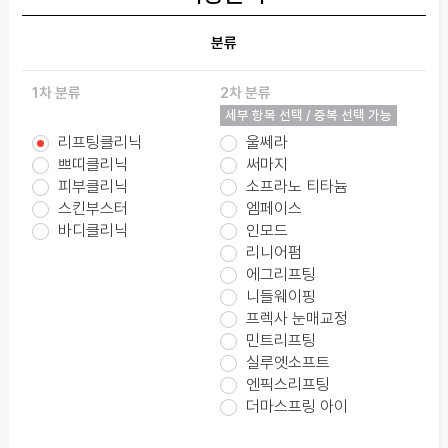
분류
1차 분류
2차 분류
세부 항목 선택 / 중복 선택 가능
리프팅클리닉
울쎄라
쁘띠클리닉
써마지
피부클리닉
소프라노 티타늄
스킨부스터
엠페이스
바디클리닉
인모드
리니어펌
에그리프팅
니들웨이핑
프렉사 눈매교정
민트리프팅
실루엣소프트
엔픽스리프팅
더마스프링 아이